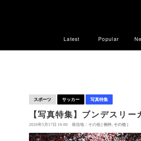
Latest
Popular
N
スポーツ
サッカー
写真特集
【写真特集】ブンデスリーガ1
2026年5月17日 16:00
発信地：その他 [
例外
その他
]