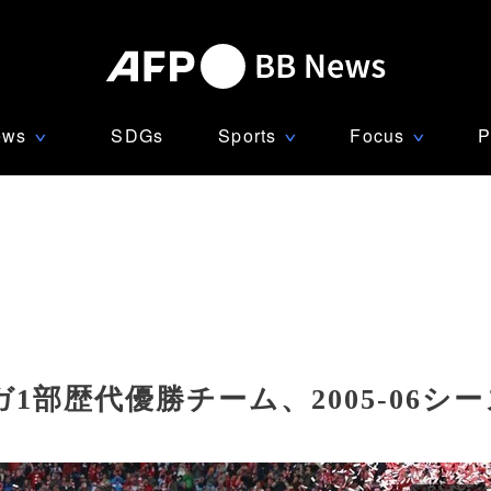
ews
SDGs
Sports
Focus
P
∨
∨
∨
部歴代優勝チーム、2005-06シ