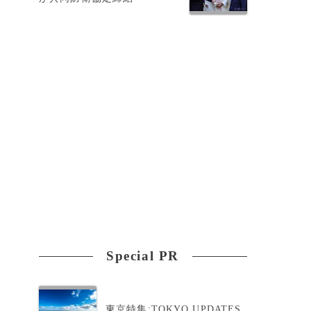
Special PR
東京特集:TOKYO UPDATES