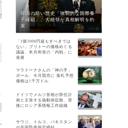
韓国の暗い歴史「強制的な国際養
子縁組」、大統領が真相解明を約
束
「1個3000円超もすべきでは
ない」ブリトーの価格めぐる
議論、米共和党の「内戦」に
画像作成中
発展
マラドーナさんの「神の手」
ボール、今月競売に 落札予想
価格は1千万ドル
ドイツでメルツ首相が辞任計
>
画と主張する偽動画拡散、背
後にロシア系情報工作組織
サウジ、トルコ、パキスタン
が共同防衛協定締結