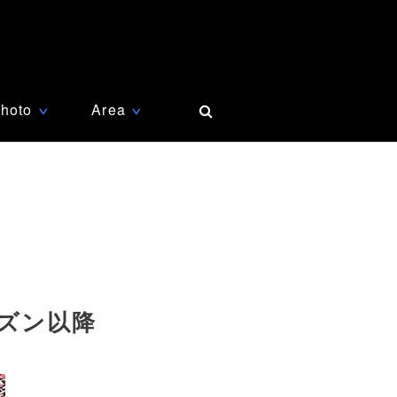
hoto
Area
∨
∨
ーズン以降