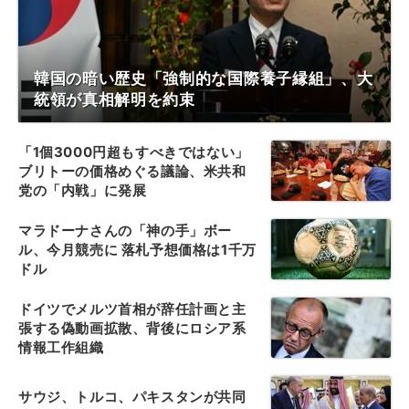
韓国の暗い歴史「強制的な国際養子縁組」、大
統領が真相解明を約束
「1個3000円超もすべきではない」
ブリトーの価格めぐる議論、米共和
党の「内戦」に発展
マラドーナさんの「神の手」ボー
ル、今月競売に 落札予想価格は1千万
ドル
ドイツでメルツ首相が辞任計画と主
張する偽動画拡散、背後にロシア系
情報工作組織
サウジ、トルコ、パキスタンが共同