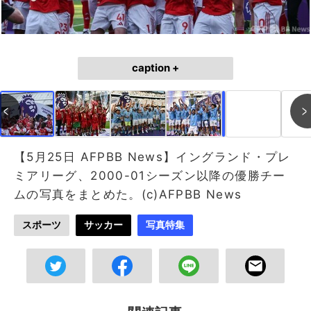
caption +
作成中
画像作成中
【5月25日 AFPBB News】イングランド・プレ
ミアリーグ、2000-01シーズン以降の優勝チー
ムの写真をまとめた。(c)AFPBB News
スポーツ
サッカー
写真特集