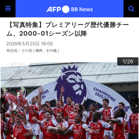
【写真特集】プレミアリーグ歴代優勝チー
ム、2000-01シーズン以降
2026年5月25日 16:00
発信地：その他 [
例外
その他
]
20
23
24
26
22
25
10
13
14
16
19
12
15
17
18
21
11
3
4
6
9
2
5
7
8
1
/26
/26
/26
/26
/26
/26
/26
/26
/26
/26
/26
/26
/26
/26
/26
/26
/26
/26
/26
/26
/26
/26
/26
/26
/26
/26