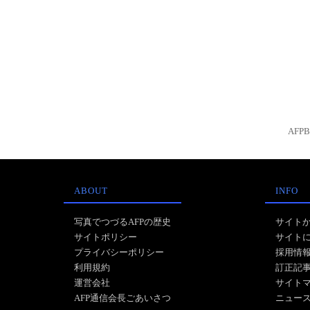
AFP
ABOUT
INFO
写真でつづるAFPの歴史
サイト
サイトポリシー
サイト
プライバシーポリシー
採用情
利用規約
訂正記
運営会社
サイト
AFP通信会長ごあいさつ
ニュー