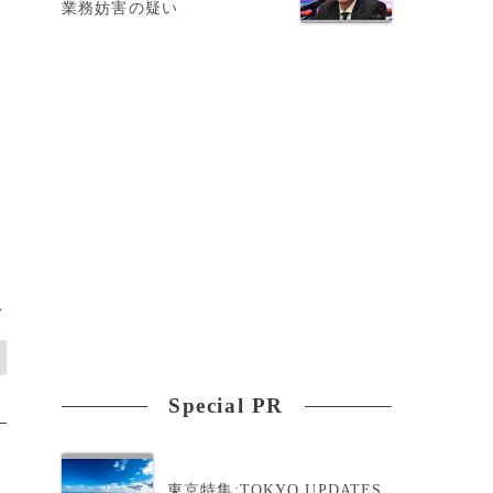
業務妨害の疑い
テ
に
>
Special PR
東京特集:TOKYO UPDATES