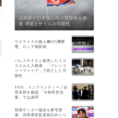
北朝鮮が日本海に向け飛翔体を発
射 弾道ミサイルの可能性
ウクライナの無人機605機撃
墜、ロシア国防相
パレスチナ人と衝突したイス
ラエル人入植者、「フレンド
リーファイア」で死亡した可
能性
FIFA、インファンティーノ会
長支持を確認 「W杯民営化
案」では謝罪
韓国サッカー協会を家宅捜
索、洪明甫前監督就任めぐり