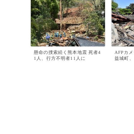
懸命の捜索続く熊本地震 死者4
AFPカ
1人、行方不明者11人に
益城町、