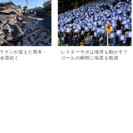
メラマンが捉えた熊本・
レスターサポは地球も動かす？
余震続く
ゴールの瞬間に地震を観測