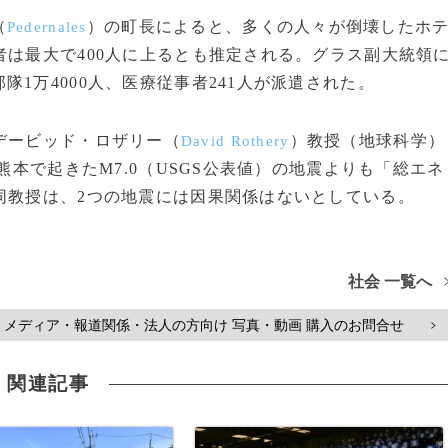
（
）の町長によると、多くの人々が倒壊したホ
Pedernales
者は最大で400人に上るとも推定される。グラス副大統領
1万4000人、医療従事者241人が派遣された。
デービッド・ロザリー（
）教授（地球科学）
David Rothery
熊本で起きたM7.0（USGS公表値）の地震よりも「総エネ
同教授は、2つの地震には因果関係はないとしている。
社会 一覧へ
メディア・報道関係・法人の方向け 写真・動画 購入のお問合せ
>
関連記事