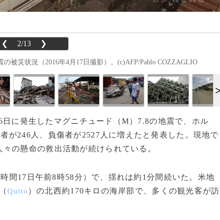
❮
2/13
❯
（2016年4月17日撮影）。(c)AFP/Pablo COZZAGLIO
16日に発生したマグニチュード（M）7.8の地震で、ホル
者が246人、負傷者が2527人に増えたと発表した。現地で
人々の懸命の救出活動が続けられている。
時間17日午前8時58分）で、揺れは約1分間続いた。米地
（
）の北西約170キロの海岸部で、多くの観光客が訪
Quito