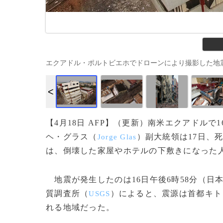
エクアドル・ポルトビエホでドローンにより撮影した地震の被災状況
【4月18日 AFP】（更新）南米エクアドルで
ヘ・グラス（
）副大統領は17日、死
Jorge Glas
は、倒壊した家屋やホテルの下敷きになった
地震が発生したのは16日午後6時58分（日本
質調査所（
）によると、震源は首都キト
USGS
れる地域だった。