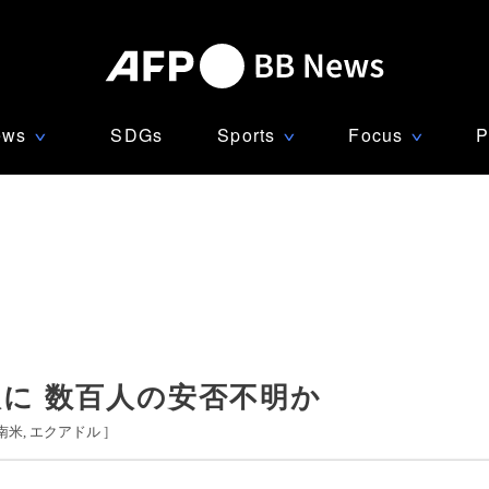
ews
SDGs
Sports
Focus
P
∨
∨
∨
人に 数百人の安否不明か
南米
エクアドル
]