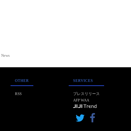
News
OTHER
SERVICES
RSS
プレスリリース
AFP WAA