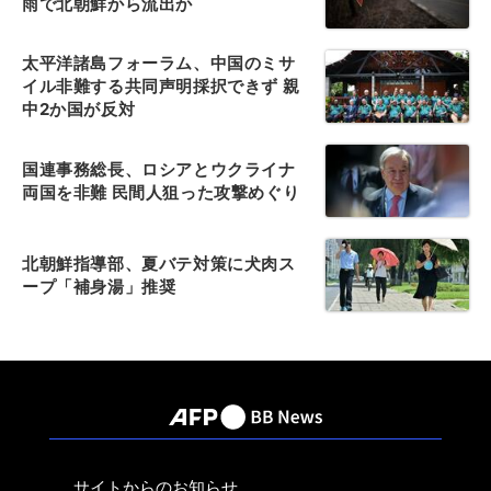
雨で北朝鮮から流出か
太平洋諸島フォーラム、中国のミサ
イル非難する共同声明採択できず 親
中2か国が反対
国連事務総長、ロシアとウクライナ
両国を非難 民間人狙った攻撃めぐり
北朝鮮指導部、夏バテ対策に犬肉ス
ープ「補身湯」推奨
サイトからのお知らせ