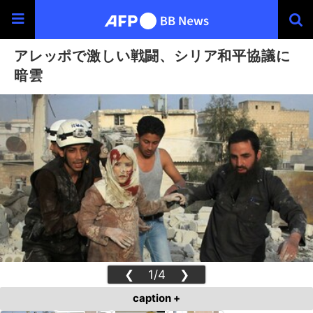
アレッポで激しい戦闘、シリア和平協議に
暗雲
❮
1/4
❯
caption +