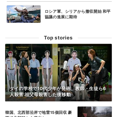
ロシア軍、シリアから撤収開始 和平
協議の進展に期待
Top stories
タイの学校で10代少年が発砲、教師・生徒ら6
人殺害 祖父母殺害した後移動
韓国、北西部沿岸で地雷15個回収 豪