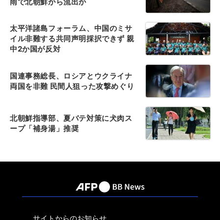
雨で北朝鮮から流出か
太平洋諸島フォーラム、中国のミサ
イル非難する共同声明採択できず 親
中2か国が反対
国連事務総長、ロシアとウクライナ
両国を非難 民間人狙った攻撃めぐり
北朝鮮指導部、夏バテ対策に犬肉ス
ープ「補身湯」推奨
サイトからのお知らせ