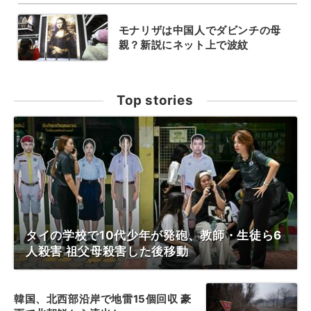
モナリザは中国人でダビンチの母
親？新説にネット上で波紋
Top stories
タイの学校で10代少年が発砲、教師・生徒ら6
人殺害 祖父母殺害した後移動
韓国、北西部沿岸で地雷15個回収 豪