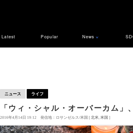
Latest
Popular
News
SD
∨
ニュース
ライフ
「ウィ・シャル・オーバーカム」、
2016年4月14日 19:12
発信地：ロサンゼルス/米国 [
北米
米国
]