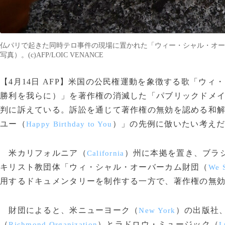
仏パリで起きた同時テロ事件の現場に置かれた「ウィー・シャル・オーバー
写真）。(c)AFP/LOIC VENANCE
【4月14日 AFP】米国の公民権運動を象徴する歌「ウィ
勝利を我らに）」を著作権の消滅した「パブリックドメ
判に訴えている。訴訟を通じて著作権の無効を認める和
ユー（
）」の先例に倣いたい考え
Happy Birthday to You
米カリフォルニア（
）州に本拠を置き、ブラ
California
キリスト教団体「ウィ・シャル・オーバーカム財団（
We 
用するドキュメンタリーを制作する一方で、著作権の無
財団によると、米ニューヨーク（
）の出版社
New York
（
）とラドロウ・ミュージック（
Richmond Organization
L