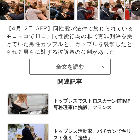
【4月12日 AFP】同性愛が法律で禁じられている
モロッコで11日、同性愛行為の罪で有罪判決を受
けていた男性カップルと、カップルを襲撃したと
される男らに対する控訴審の公判があった。
全文を読む
>
関連記事
トップレスでストロスカーン前IMF
専務理事に抗議、フランス
トップレス活動家、バチカンでキリ
スト像を「拉致」