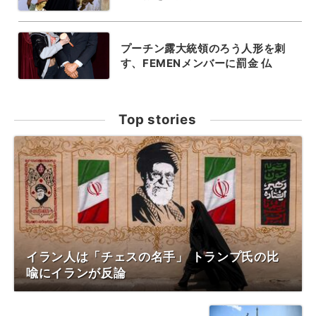
プーチン露大統領のろう人形を刺
す、FEMENメンバーに罰金 仏
Top stories
イラン人は「チェスの名手」 トランプ氏の比
喩にイランが反論