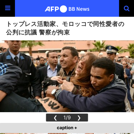
トップレス活動家、モロッコで同性愛者の
公判に抗議 警察が拘束
❮
1/9
❯
caption +