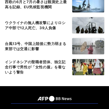
西欧の6月と7月の暑さは観測史上最
高を記録、EU気候監視機関
ウクライナの無人機攻撃によりロシ
ア中部で12人死亡、39人負傷
台風13号、中国上陸後に勢力弱まる
東部では交通に影響
インドネシアの聖職者団体、独立記
念行事で男性が「女性の服」を着な
いよう警告