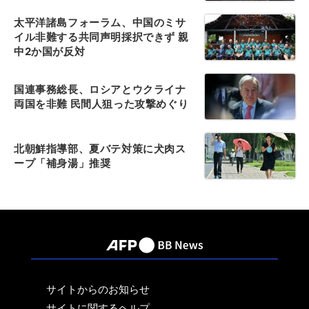
太平洋諸島フォーラム、中国のミサ
イル非難する共同声明採択できず 親
中2か国が反対
国連事務総長、ロシアとウクライナ
両国を非難 民間人狙った攻撃めぐり
北朝鮮指導部、夏バテ対策に犬肉ス
ープ「補身湯」推奨
サイトからのお知らせ
サイトに関するヘルプ