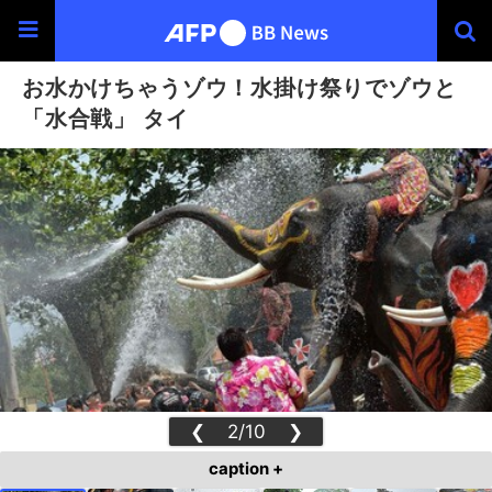
お水かけちゃうゾウ！水掛け祭りでゾウと
「水合戦」 タイ
❮
2/10
❯
caption +