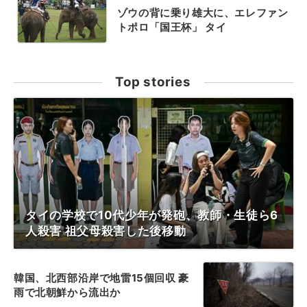
ゾウの背に乗り雄大に、エレファン
トポロ「国王杯」 タイ
Top stories
タイの学校で10代少年が発砲、教師・生徒ら6
人殺害 祖父母殺害した後移動
韓国、北西部沿岸で地雷15個回収 豪
雨で北朝鮮から流出か