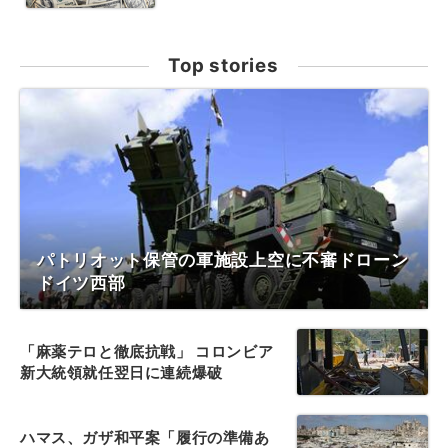
Top stories
パトリオット保管の軍施設上空に不審ドローン
ドイツ西部
「麻薬テロと徹底抗戦」 コロンビア
新大統領就任翌日に連続爆破
ハマス、ガザ和平案「履行の準備あ