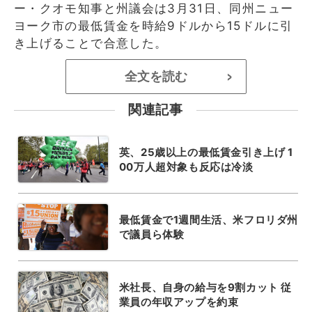
ー・クオモ知事と州議会は3月31日、同州ニュー
ヨーク市の最低賃金を時給9ドルから15ドルに引
き上げることで合意した。
全文を読む
>
関連記事
英、25歳以上の最低賃金引き上げ 1
00万人超対象も反応は冷淡
最低賃金で1週間生活、米フロリダ州
で議員ら体験
米社長、自身の給与を9割カット 従
業員の年収アップを約束