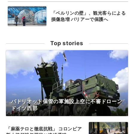
「ベルリンの壁」、観光客らによる
損傷急増 バリアーで保護へ
Top stories
パトリオット保管の軍施設上空に不審ドローン
ドイツ西部
「麻薬テロと徹底抗戦」 コロンビア