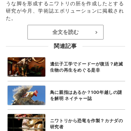
うな脚を形成するニワトリの胚を作成したとする
研究が今月、学術誌エボリューションに掲載され
た。
全文を読む
>
関連記事
遺伝子工学でドードーが復活？絶滅
生物の再生をめぐる是非
鳥に親指はあるか？100年越しの謎
を解明 ネイチャー誌
ニワトリから恐竜を作製？カナダの
研究者