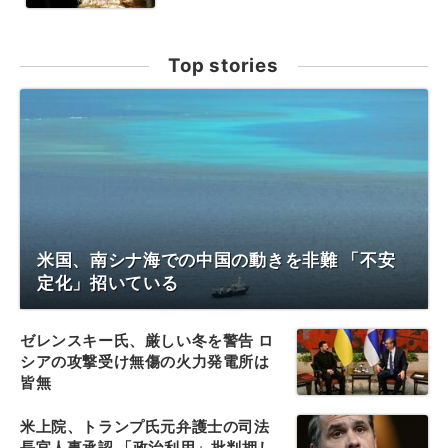
Top stories
米国、南シナ海での中国の動きを非難 「不安
定化」招いている
ゼレンスキー氏、厳しい冬を警告 ロ
シアの攻撃受け無傷の火力発電所は
皆無
米上院、トランプ氏元弁護士の司法
長官人事承認 「政治利用」批判押し