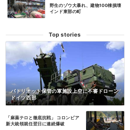
野生のゾウ大暴れ、建物100棟損壊
インド東部の町
Top stories
パトリオット保管の軍施設上空に不審ドローン
ドイツ西部
「麻薬テロと徹底抗戦」 コロンビア
新大統領就任翌日に連続爆破