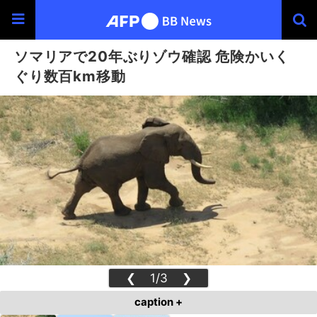
ソマリアで20年ぶりゾウ確認 危険かいく
ぐり数百km移動
❮
1/3
❯
caption +