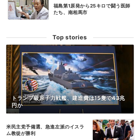
福島第1原発から25キロで闘う医師
たち、南相馬市
Top stories
トランプ級原子力戦艦、建造費は15隻で43兆
円か
米民主党予備選、急進左派のイスラ
ム教徒が勝利