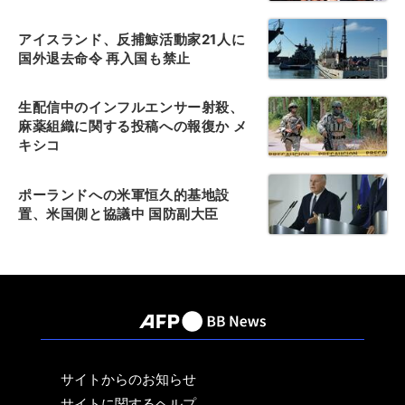
アイスランド、反捕鯨活動家21人に
国外退去命令 再入国も禁止
生配信中のインフルエンサー射殺、
麻薬組織に関する投稿への報復か メ
キシコ
ポーランドへの米軍恒久的基地設
置、米国側と協議中 国防副大臣
サイトからのお知らせ
サイトに関するヘルプ