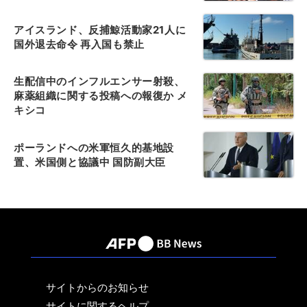
アイスランド、反捕鯨活動家21人に
国外退去命令 再入国も禁止
生配信中のインフルエンサー射殺、
麻薬組織に関する投稿への報復か メ
キシコ
ポーランドへの米軍恒久的基地設
置、米国側と協議中 国防副大臣
サイトからのお知らせ
サイトに関するヘルプ