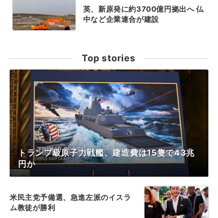
英、新原発に約3700億円拠出へ 仏
中など企業連合が建設
Top stories
トランプ級原子力戦艦、建造費は15隻で43兆
円か
米民主党予備選、急進左派のイスラ
ム教徒が勝利