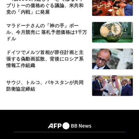
ブリトーの価格めぐる議論、米共和
党の「内戦」に発展
マラドーナさんの「神の手」ボー
ル、今月競売に 落札予想価格は1千万
ドル
ドイツでメルツ首相が辞任計画と主
張する偽動画拡散、背後にロシア系
情報工作組織
サウジ、トルコ、パキスタンが共同
防衛協定締結