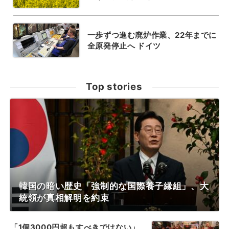
一歩ずつ進む廃炉作業、22年までに
全原発停止へ ドイツ
Top stories
韓国の暗い歴史「強制的な国際養子縁組」、大
統領が真相解明を約束
「1個3000円超もすべきではない」