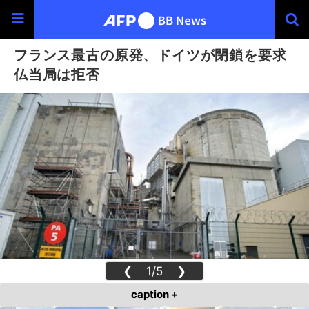
フランス最古の原発、ドイツが閉鎖を要求
仏当局は拒否
❮
1/5
❯
caption +