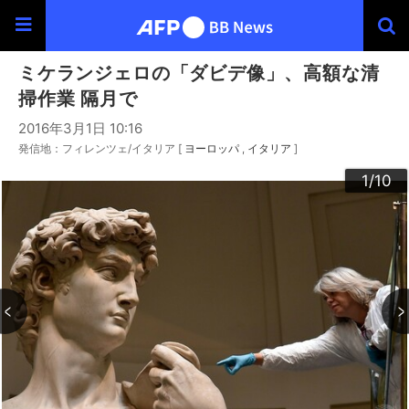
ミケランジェロの「ダビデ像」、高額な清
掃作業 隔月で
2016年3月1日 10:16
発信地：フィレンツェ/イタリア [
ヨーロッパ
イタリア
]
10
3
4
6
9
2
5
7
8
1
/10
/10
/10
/10
/10
/10
/10
/10
/10
/10