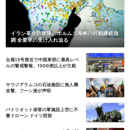
イラン革命防衛隊、ホルムズ海峡の封鎖継続強
調 全要求の受け入れ迫る
台風13号接近で中国東部に最高レベ
ルの警戒警報、1500便以上が欠航
サウジアラムコの石油施設に無人機
攻撃、フーシ派が声明
パトリオット保管の軍施設上空に不
審ドローン ドイツ西部