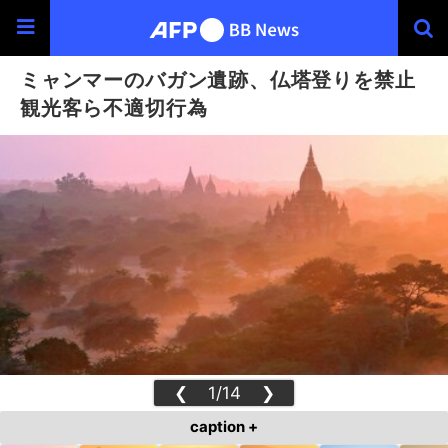
ミャンマーのバガン遺跡、仏塔登りを禁止
観光客ら不適切行為
❮
1/14
❯
caption +