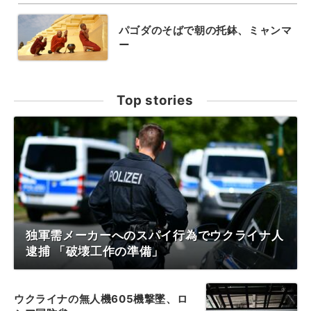
パゴダのそばで朝の托鉢、ミャンマ
ー
Top stories
独軍需メーカーへのスパイ行為でウクライナ人
逮捕 「破壊工作の準備」
ウクライナの無人機605機撃墜、ロ