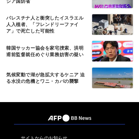
シア国防省
パレスチナ人と衝突したイスラエル
人入植者、「フレンドリーファイ
ア」で死亡した可能性
韓国サッカー協会を家宅捜索、洪明
甫前監督就任めぐり業務妨害の疑い
気候変動で湖が急拡大するケニア 迫
る水没の危機とワニ・カバの襲撃
サイトからのお知らせ