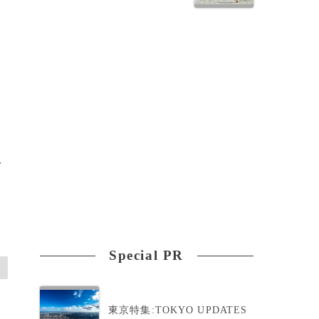
を
Special PR
東京特集:TOKYO UPDATES