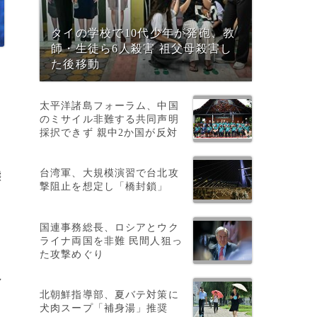
タイの学校で10代少年が発砲、教
師・生徒ら6人殺害 祖父母殺害し
た後移動
太平洋諸島フォーラム、中国
苦
のミサイル非難する共同声明
採択できず 親中2か国が反対
台湾軍、大規模演習で台北攻
態
撃阻止を想定し「橋封鎖」
国連事務総長、ロシアとウク
ライナ両国を非難 民間人狙っ
た攻撃めぐり
し
北朝鮮指導部、夏バテ対策に
犬肉スープ「補身湯」推奨