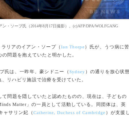
ープ氏（2014年8月17日撮影）。(c)AFP/DPA/WOLFGANG
ストラリアのイアン・ソープ（
）氏が、うつ病に
Ian Thorpe
心の問題を抱えていたと明かした。
プ氏は、一昨年、豪シドニー（
）の通りを放心状
Sydney
れ、リハビリ施設で治療を受けていた。
して問題を隠していたと認めたものの、現在は、子どもの
inds Matter」の一員として活動している。同団体は、英
キャサリン妃（
）が支援
Catherine, Duchess of Cambridge