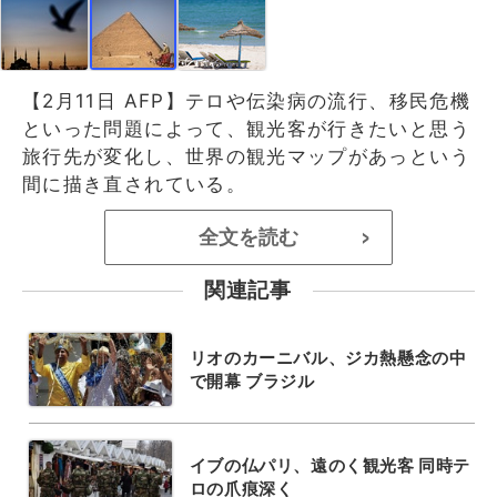
【2月11日 AFP】テロや伝染病の流行、移民危機
といった問題によって、観光客が行きたいと思う
旅行先が変化し、世界の観光マップがあっという
間に描き直されている。
全文を読む
>
関連記事
リオのカーニバル、ジカ熱懸念の中
で開幕 ブラジル
イブの仏パリ、遠のく観光客 同時テ
ロの爪痕深く