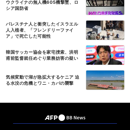
ウクライナの無人機605機撃墜、ロ
シア国防省
パレスチナ人と衝突したイスラエル
人入植者、「フレンドリーファイ
ア」で死亡した可能性
韓国サッカー協会を家宅捜索、洪明
甫前監督就任めぐり業務妨害の疑い
気候変動で湖が急拡大するケニア 迫
る水没の危機とワニ・カバの襲撃