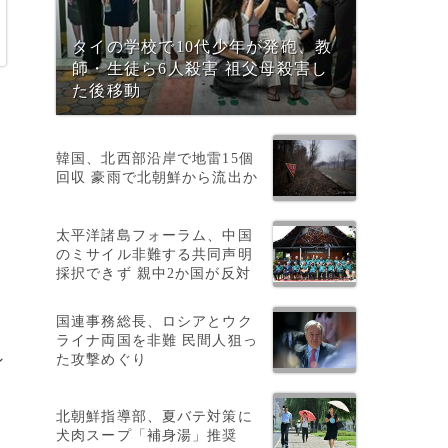
タイの学校で10代少年が発砲、教
師・生徒ら6人殺害 祖父母殺害し
た後移動
韓国、北西部沿岸で地雷15個
回収 豪雨で北朝鮮から流出か
太平洋諸島フォーラム、中国
のミサイル非難する共同声明
採択できず 親中2か国が反対
ひ
国連事務総長、ロシアとウク
ライナ両国を非難 民間人狙っ
た攻撃めぐり
ン
北朝鮮指導部、夏バテ対策に
犬肉スープ「補身湯」推奨