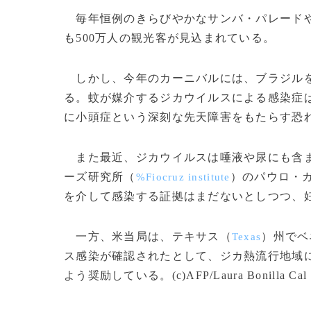
毎年恒例のきらびやかなサンバ・パレードや
も500万人の観光客が見込まれている。
しかし、今年のカーニバルには、ブラジルを
る。蚊が媒介するジカウイルスによる感染症
に小頭症という深刻な先天障害をもたらす恐
また最近、ジカウイルスは唾液や尿にも含ま
ーズ研究所（
）のパウロ・
%Fiocruz institute
を介して感染する証拠はまだないとしつつ、
一方、米当局は、テキサス（
）州でベ
Texas
ス感染が確認されたとして、ジカ熱流行地域
よう奨励している。(c)AFP/Laura Bonilla Cal and 