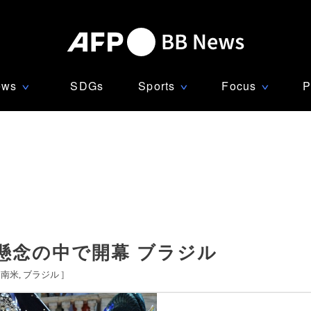
ews
SDGs
Sports
Focus
P
∨
∨
∨
懸念の中で開幕 ブラジル
中南米
ブラジル
]