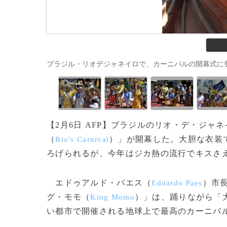
ブラジル・リオデジャネイロで、カーニバルの開幕式に登場したダ
【2月6日 AFP】ブラジルのリオ・デ・ジャ
（
）」が開幕した。大胆な衣装
Rio's Carnival
ろげられるが、今年はジカ熱の流行でキスさ
エドゥアルド・パエス（
）市
Eduardo Paes
グ・モモ（
）」は、踊りながら「
King Momo
い都市で開催される地球上で最高のカーニバ