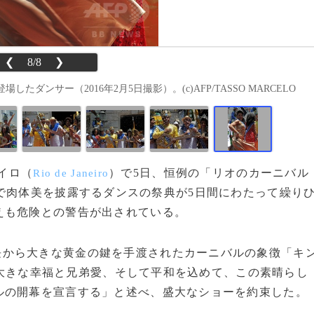
❮
8/8
❯
ンサー（2016年2月5日撮影）。(c)AFP/TASSO MARCELO
ネイロ（
）で5日、恒例の「リオのカーニバル
Rio de Janeiro
で肉体美を披露するダンスの祭典が5日間にわたって繰り
えも危険との警告が出されている。
長から大きな黄金の鍵を手渡されたカーニバルの象徴「キ
大きな幸福と兄弟愛、そして平和を込めて、この素晴らし
ルの開幕を宣言する」と述べ、盛大なショーを約束した。