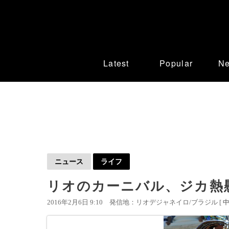
Latest
Popular
N
ニュース
ライフ
リオのカーニバル、ジカ熱
2016年2月6日 9:10
発信地：リオデジャネイロ/ブラジル [