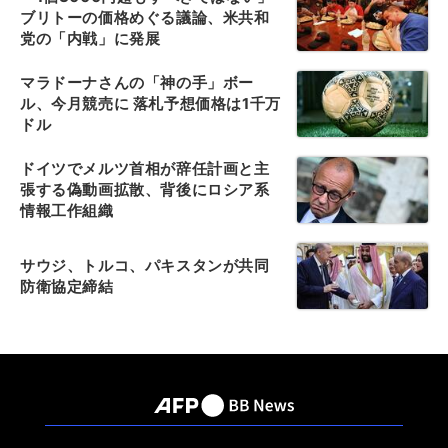
ブリトーの価格めぐる議論、米共和
党の「内戦」に発展
マラドーナさんの「神の手」ボー
ル、今月競売に 落札予想価格は1千万
ドル
ドイツでメルツ首相が辞任計画と主
張する偽動画拡散、背後にロシア系
情報工作組織
サウジ、トルコ、パキスタンが共同
防衛協定締結