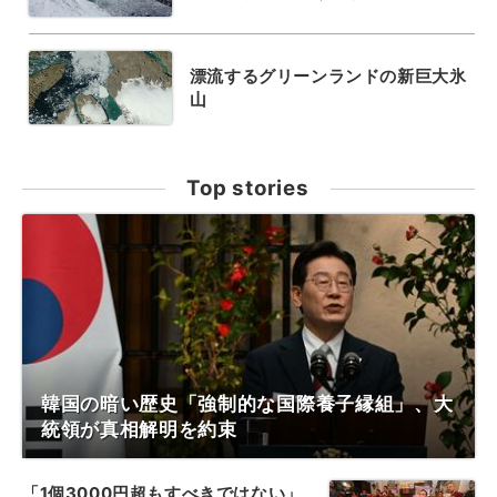
漂流するグリーンランドの新巨大氷
山
Top stories
韓国の暗い歴史「強制的な国際養子縁組」、大
統領が真相解明を約束
「1個3000円超もすべきではない」