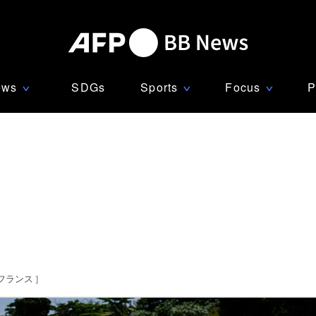
ews
SDGs
Sports
Focus
P
∨
∨
∨
上
フランス
]