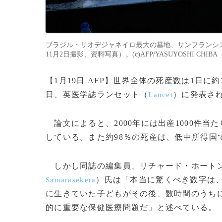
ブラジル・リオデジャネイロ最大の墓地、サンフランシス
11月2日撮影、資料写真）。(c)AFP/YASUYOSHI CHIBA
【1月19日 AFP】世界全体の死産数は1日に約
日、英医学誌ランセット（
）に発表さ
Lancet
論文によると、2000年には出産1000件当たり
している。また約98％の死産は、低中所得国
しかし同誌の編集員、リチャード・ホート
）氏は「本当に驚くべき数字は、
Samarasekera
に生きていた子どもがその後、数時間のうち
的に重要な保健医療問題だ」と述べている。