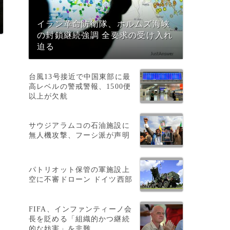
イラン革命防衛隊、ホルムズ海峡
の封鎖継続強調 全要求の受け入れ
迫る
台風13号接近で中国東部に最
高レベルの警戒警報、1500便
以上が欠航
サウジアラムコの石油施設に
無人機攻撃、フーシ派が声明
パトリオット保管の軍施設上
空に不審ドローン ドイツ西部
FIFA、インファンティーノ会
長を貶める「組織的かつ継続
的な妨害」を非難