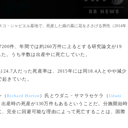
コ・シャビエル墓地で、死産した娘の墓に花をささげる男性（2014年
7200件、年間では約260万件に上るとする研究論文が19
れた。うち半数は出産中に死亡していた。
24.7人だった死産率は、2015年には同18.4人とやや減少
で起きていた。
ン（
）氏とウダニ・サマラセケラ（
Richard Horton
Udani
出産時の死産が130万件もあるということだ。分娩開始時
に、完全に回避可能な理由によって死亡することは、国際