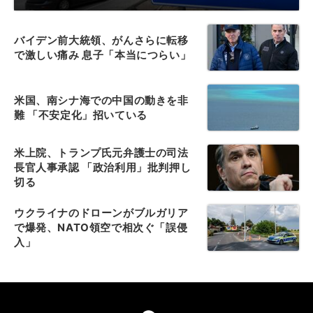
バイデン前大統領、がんさらに転移
で激しい痛み 息子「本当につらい」
米国、南シナ海での中国の動きを非
難 「不安定化」招いている
米上院、トランプ氏元弁護士の司法
長官人事承認 「政治利用」批判押し
切る
ウクライナのドローンがブルガリア
で爆発、NATO領空で相次ぐ「誤侵
入」