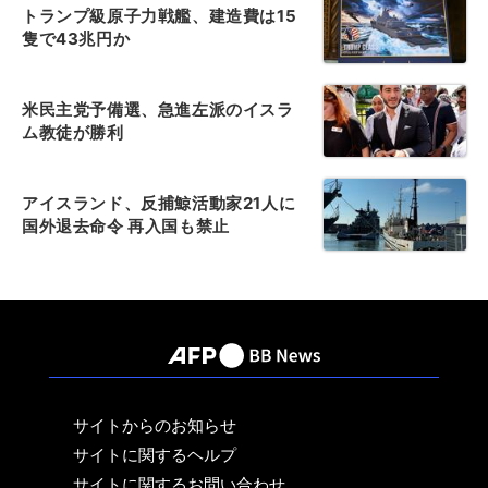
トランプ級原子力戦艦、建造費は15
隻で43兆円か
米民主党予備選、急進左派のイスラ
ム教徒が勝利
アイスランド、反捕鯨活動家21人に
国外退去命令 再入国も禁止
サイトからのお知らせ
サイトに関するヘルプ
サイトに関するお問い合わせ