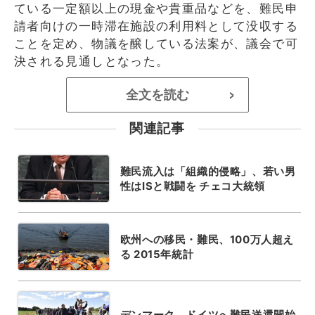
ている一定額以上の現金や貴重品などを、難民申
請者向けの一時滞在施設の利用料として没収する
ことを定め、物議を醸している法案が、議会で可
決される見通しとなった。
全文を読む
>
関連記事
難民流入は「組織的侵略」、若い男
性はISと戦闘を チェコ大統領
欧州への移民・難民、100万人超え
る 2015年統計
デンマーク、ドイツへ難民送還開始