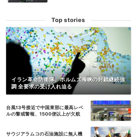
Top stories
イラン革命防衛隊、ホルムズ海峡の封鎖継続強
調 全要求の受け入れ迫る
台風13号接近で中国東部に最高レベ
ルの警戒警報、1500便以上が欠航
サウジアラムコの石油施設に無人機