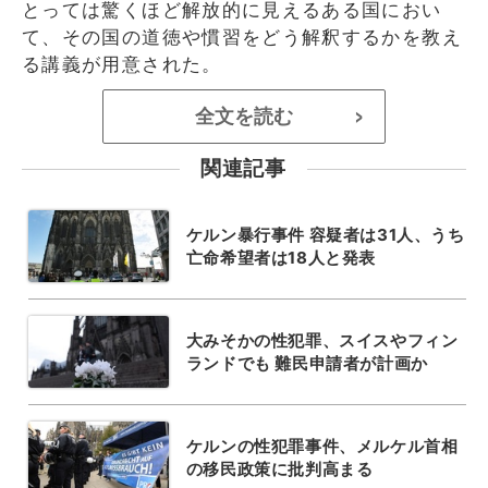
とっては驚くほど解放的に見えるある国におい
て、その国の道徳や慣習をどう解釈するかを教え
る講義が用意された。
全文を読む
>
関連記事
ケルン暴行事件 容疑者は31人、うち
亡命希望者は18人と発表
大みそかの性犯罪、スイスやフィン
ランドでも 難民申請者が計画か
ケルンの性犯罪事件、メルケル首相
の移民政策に批判高まる