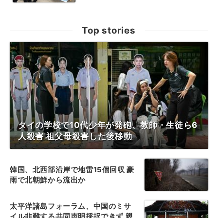
Top stories
タイの学校で10代少年が発砲、教師・生徒ら6
人殺害 祖父母殺害した後移動
韓国、北西部沿岸で地雷15個回収 豪
雨で北朝鮮から流出か
太平洋諸島フォーラム、中国のミサ
イル非難する共同声明採択できず 親