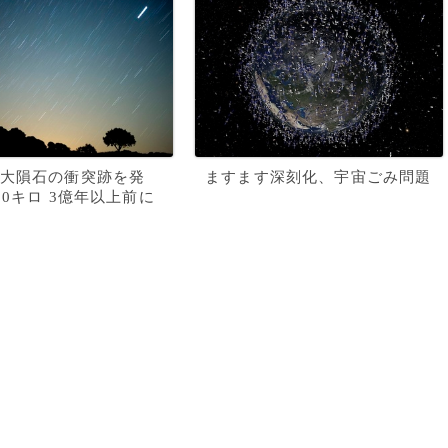
大隕石の衝突跡を発
ますます深刻化、宇宙ごみ問題
00キロ 3億年以上前に