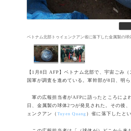
ベトナム北部トゥイェンクアン省に落下した金属製の球体（20
【1月8日 AFP】ベトナム北部で、宇宙ご
国軍が調査を進めている。軍幹部が8日、明
軍の広報担当者がAFPに語ったところによ
日、金属製の球体2つが発見された。その後、
ェンクアン（
）省に落下したと
Tuyen Quang
この広報担当者は「（球体が）どこから来た