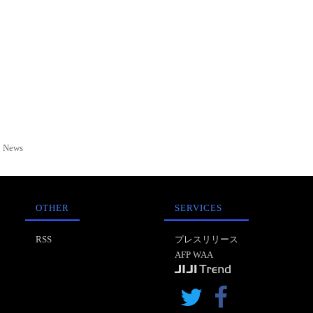
News
OTHER
SERVICES
RSS
プレスリリース
AFP WAA