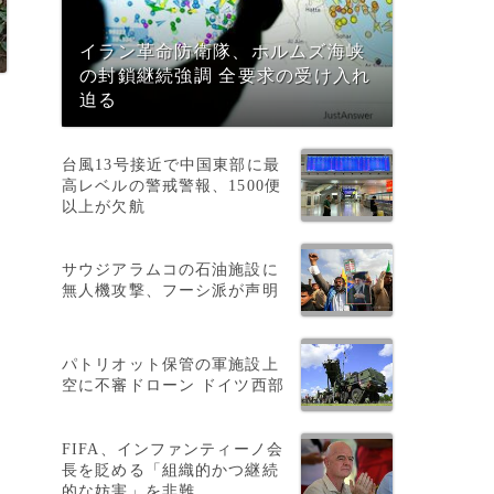
イラン革命防衛隊、ホルムズ海峡
の封鎖継続強調 全要求の受け入れ
迫る
台風13号接近で中国東部に最
高レベルの警戒警報、1500便
以上が欠航
サウジアラムコの石油施設に
無人機攻撃、フーシ派が声明
パトリオット保管の軍施設上
空に不審ドローン ドイツ西部
イ
FIFA、インファンティーノ会
長を貶める「組織的かつ継続
的な妨害」を非難