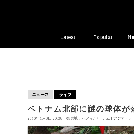
Latest
Popular
N
ニュース
ライフ
ベトナム北部に謎の球体が
2016年1月8日 20:36
発信地：ハノイ/ベトナム [
アジア・オ