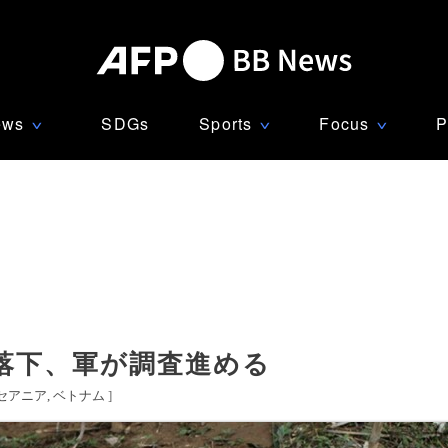
ews
SDGs
Sports
Focus
P
∨
∨
∨
落下、軍が調査進める
セアニア
ベトナム
]