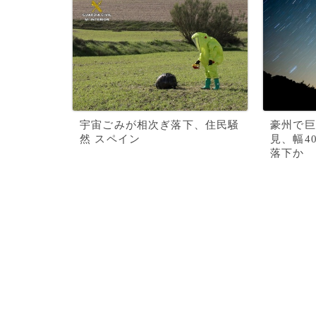
宇宙ごみが相次ぎ落下、住民騒
豪州で巨
然 スペイン
見、幅4
落下か