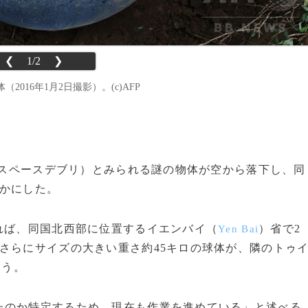
❮
1/2
❯
16年1月2日撮影）。(c)AFP
み（スペースデブリ）とみられる謎の物体が空から落下し、同
らかにした。
れば、同国北西部に位置するイエンバイ（
）省で2
Yen Bai
さらにサイズの大きい重さ約45キロの球体が、隣のトゥ
いう。
のか特定するため、現在も作業を進めている」と述べる