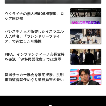
ウクライナの無人機605機撃墜、ロ
シア国防省
パレスチナ人と衝突したイスラエル
人入植者、「フレンドリーファイ
ア」で死亡した可能性
FIFA、インファンティーノ会長支持
を確認 「W杯民営化案」では謝罪
韓国サッカー協会を家宅捜索、洪明
甫前監督就任めぐり業務妨害の疑い