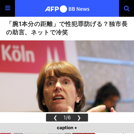
「腕1本分の距離」で性犯罪防げる？独市長
の助言、ネットで冷笑
❮
1/6
❯
caption +