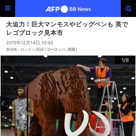
大迫力！巨大マンモスやビッグベンも 英で
レゴブロック見本市
2015年12月14日 10:40
発信地：ロンドン/英国 [
ヨーロッパ
英国
]
3
4
6
2
5
7
8
1
/8
/8
/8
/8
/8
/8
/8
/8