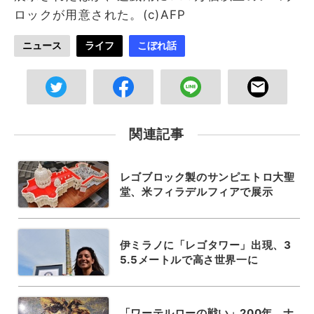
ロックが用意された。(c)AFP
ニュース
ライフ
こぼれ話
関連記事
レゴブロック製のサンピエトロ大聖
堂、米フィラデルフィアで展示
伊ミラノに「レゴタワー」出現、3
5.5メートルで高さ世界一に
「ワーテルローの戦い」200年、ナ