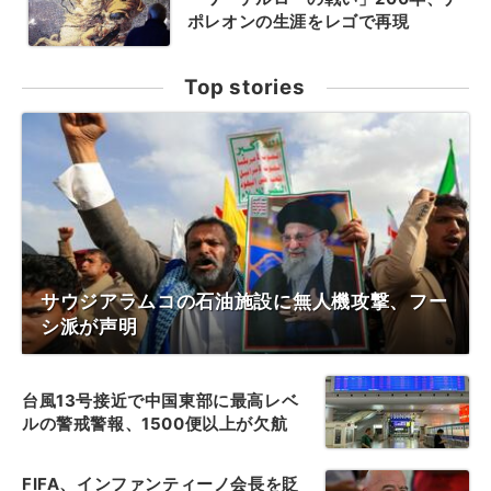
ポレオンの生涯をレゴで再現
Top stories
サウジアラムコの石油施設に無人機攻撃、フー
シ派が声明
台風13号接近で中国東部に最高レベ
ルの警戒警報、1500便以上が欠航
FIFA、インファンティーノ会長を貶