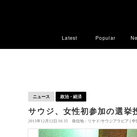
Latest
Popular
N
ニュース
政治・経済
サウジ、女性初参加の選挙投
2015年12月12日 16:35
発信地：リヤド/サウジアラビア [
中