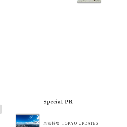
女
>
Special PR
東京特集:TOKYO UPDATES