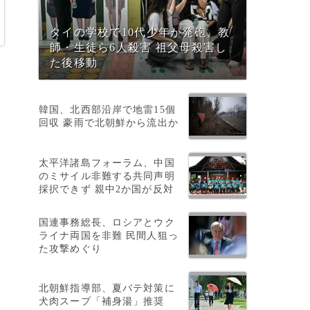
タイの学校で10代少年が発砲、教
師・生徒ら6人殺害 祖父母殺害し
た後移動
韓国、北西部沿岸で地雷15個
回収 豪雨で北朝鮮から流出か
太平洋諸島フォーラム、中国
のミサイル非難する共同声明
採択できず 親中2か国が反対
に
国連事務総長、ロシアとウク
ライナ両国を非難 民間人狙っ
た攻撃めぐり
北朝鮮指導部、夏バテ対策に
犬肉スープ「補身湯」推奨