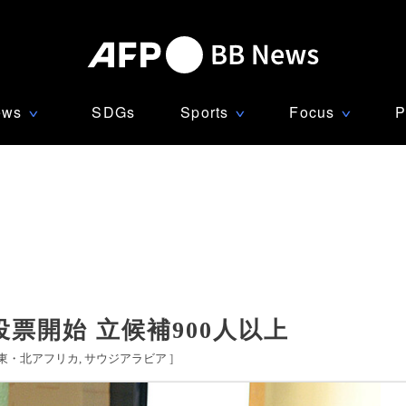
ews
SDGs
Sports
Focus
P
∨
∨
∨
票開始 立候補900人以上
東・北アフリカ
サウジアラビア
]