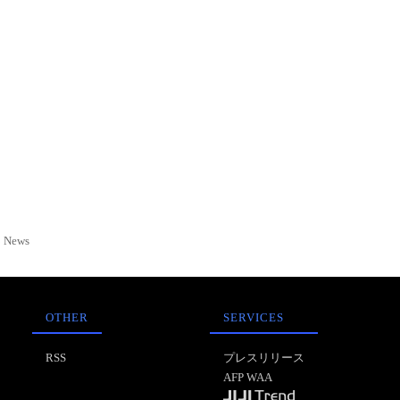
News
OTHER
SERVICES
RSS
プレスリリース
AFP WAA