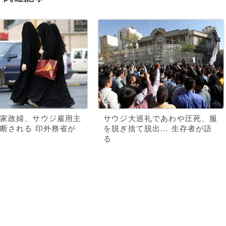
家政婦、サウジ雇用主
サウジ大巡礼であわや圧死、服
断される 印外務省が
を脱ぎ捨て脱出… 生存者が語
る