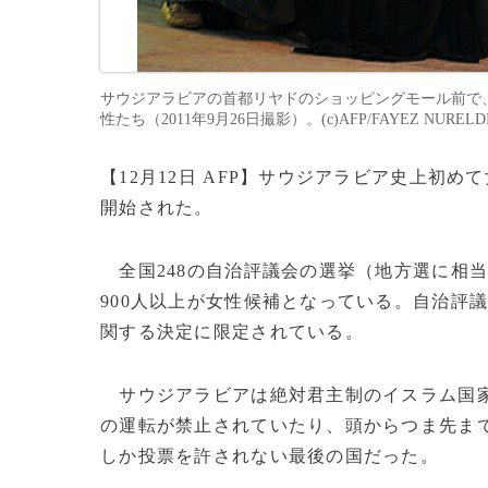
サウジアラビアの首都リヤドのショッピングモール前で
性たち（2011年9月26日撮影）。(c)AFP/FAYEZ NURELD
【12月12日 AFP】サウジアラビア史上初
開始された。
全国248の自治評議会の選挙（地方選に相当
900人以上が女性候補となっている。自治評
関する決定に限定されている。
サウジアラビアは絶対君主制のイスラム国家
の運転が禁止されていたり、頭からつま先ま
しか投票を許されない最後の国だった。