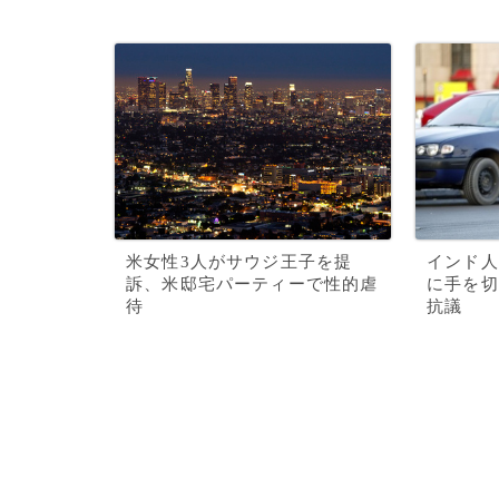
米女性3人がサウジ王子を提
インド人
訴、米邸宅パーティーで性的虐
に手を切
待
抗議