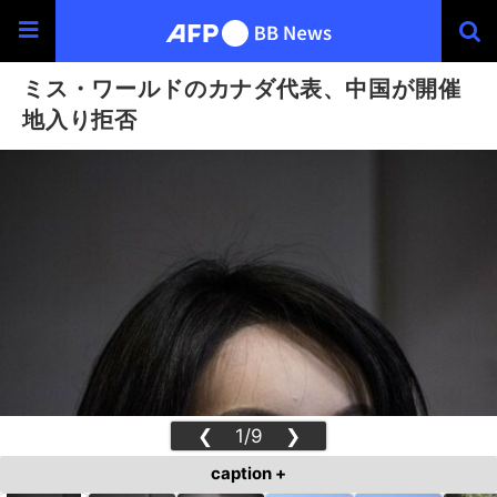
ミス・ワールドのカナダ代表、中国が開催
地入り拒否
❮
1/9
❯
caption +