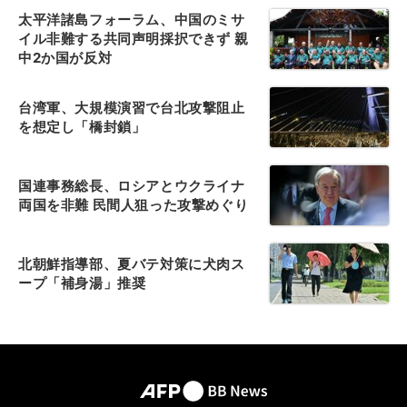
太平洋諸島フォーラム、中国のミサ
イル非難する共同声明採択できず 親
中2か国が反対
台湾軍、大規模演習で台北攻撃阻止
を想定し「橋封鎖」
国連事務総長、ロシアとウクライナ
両国を非難 民間人狙った攻撃めぐり
北朝鮮指導部、夏バテ対策に犬肉ス
ープ「補身湯」推奨