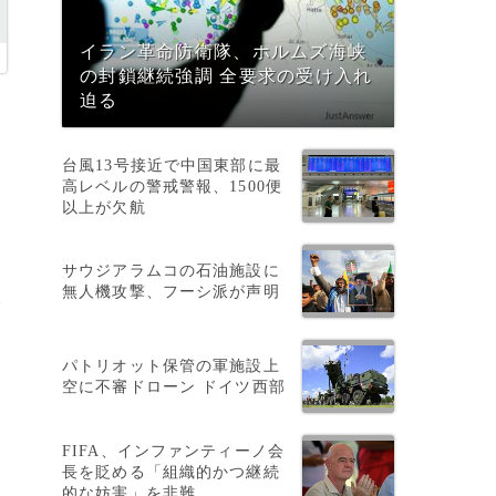
イラン革命防衛隊、ホルムズ海峡
の封鎖継続強調 全要求の受け入れ
迫る
台風13号接近で中国東部に最
高レベルの警戒警報、1500便
以上が欠航
サウジアラムコの石油施設に
日
無人機攻撃、フーシ派が声明
で
パトリオット保管の軍施設上
空に不審ドローン ドイツ西部
FIFA、インファンティーノ会
長を貶める「組織的かつ継続
的な妨害」を非難