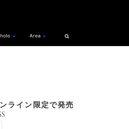
hoto
Area
∨
∨
ンライン限定で発売