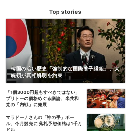
Top stories
韓国の暗い歴史「強制的な国際養子縁組」、大
統領が真相解明を約束
「1個3000円超もすべきではない」
ブリトーの価格めぐる議論、米共和
党の「内戦」に発展
マラドーナさんの「神の手」ボー
ル、今月競売に 落札予想価格は1千万
ドル