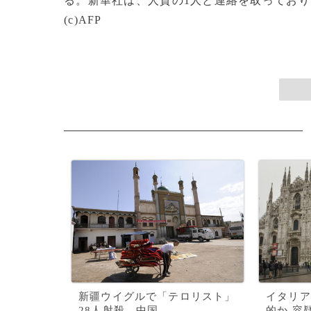
る。新華社は、人質の1人と連絡を取っており
(c)AFP
新疆ウイグルで「テロリスト」
イタリア
28人射殺、中国
的か 容