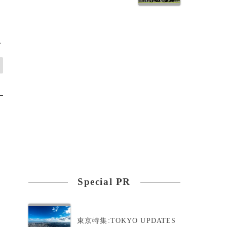
>
Special PR
東京特集:TOKYO UPDATES