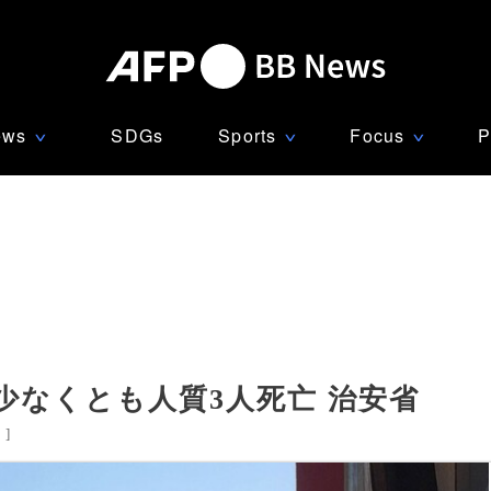
ews
SDGs
Sports
Focus
P
∨
∨
∨
なくとも人質3人死亡 治安省
リ
]