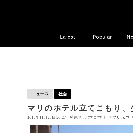
Latest
Popular
N
ニュース
社会
マリのホテル立てこもり、少
2015年11月20日 20:27
発信地：バマコ/マリ [
アフリカ
マ