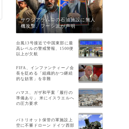
サウジアラムコの石油施設に無人
機攻撃、フーシ派が声明
台風13号接近で中国東部に最
高レベルの警戒警報、1500便
以上が欠航
FIFA、インファンティーノ会
長を貶める「組織的かつ継続
的な妨害」を非難
ハマス、ガザ和平案「履行の
準備あり」 米にイスラエルへ
の圧力要求
パトリオット保管の軍施設上
空に不審ドローン ドイツ西部