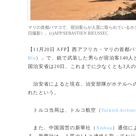
マリの首都バマコで、宿泊客らが人質に取られているホテル
日撮影）。(c)AFP/SEBASTIEN RIEUSSEC
【11月20日 AFP】西アフリカ・マリの首都
）」で、銃で武装した男らが宿泊客140人
Blu
国治安省は20日、これまでに少なくとも3人
治安省によると現在、治安部隊がホテルへの
れたという。
トルコ当局は、トルコ航空（
Turkish Airline
また、中国国営の新華社（
）通信に
Xinhua