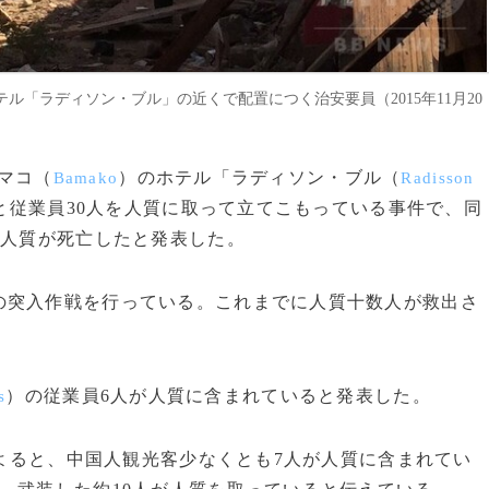
「ラディソン・ブル」の近くで配置につく治安要員（2015年11月20
バマコ（
）のホテル「ラディソン・ブル（
Bamako
Radisson
と従業員30人を人質に取って立てこもっている事件で、同
の人質が死亡したと発表した。
突入作戦を行っている。これまでに人質十数人が救出さ
）の従業員6人が人質に含まれていると発表した。
s
よると、中国人観光客少なくとも7人が人質に含まれてい