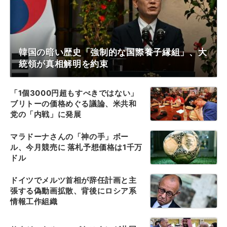
韓国の暗い歴史「強制的な国際養子縁組」、大
統領が真相解明を約束
「1個3000円超もすべきではない」
ブリトーの価格めぐる議論、米共和
党の「内戦」に発展
マラドーナさんの「神の手」ボー
ル、今月競売に 落札予想価格は1千万
ドル
ドイツでメルツ首相が辞任計画と主
張する偽動画拡散、背後にロシア系
情報工作組織