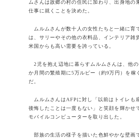
ムさんは故郷の村の住民に加わり、出身地の
仕事に就くことを決めた。
ムルムさんが数十人の女性たちと一緒に育て
は、サリーやその他の衣料品、インテリア雑
米国からも高い需要を誇っている。
2児を抱え辺地に暮らすムルムさんは、他の
か月間の繁殖期に5万ルピー（約9万円）を稼
だ。
ムルムさんはAFPに対し「以前はトイレも
後悔したことは一度もない」と笑顔を輝かせ
モバイルコンピューターを取り出した。
部族の生活の様子を描いた色鮮やかな壁画で