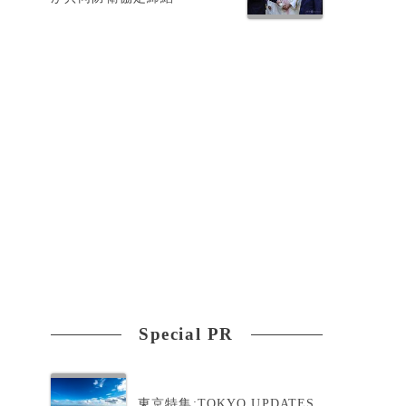
3
Special PR
い
東京特集:TOKYO UPDATES