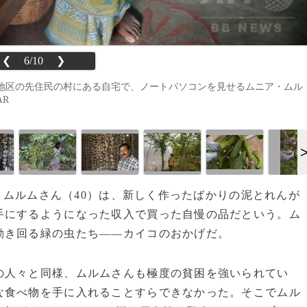
❮
6/10
❯
地区の先住民の村にある自宅で、ノートパソコンを見せるムニア・ムル
AR
ア・ムルムさん（40）は、新しく作ったばかりの泥とれんが
手にするようになった収入で買った自慢の品だという。ム
動き回る緑の虫たち――カイコのおかげだ。
人々と同様、ムルムさんも極度の貧困を強いられてい
な食べ物を手に入れることすらできなかった。そこでムル