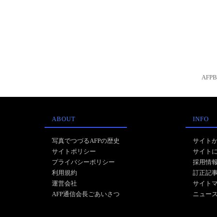
AFP
ABOUT
INFO
写真でつづるAFPの歴史
サイト
サイトポリシー
サイト
プライバシーポリシー
採用情
利用規約
訂正記
運営会社
サイト
AFP通信会長ごあいさつ
ニュー