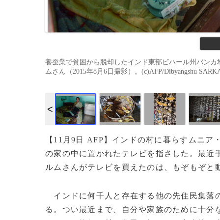
養蚕業で貧困から脱却したインド東部ビハール州バンカ
ムさん（2015年8月6日撮影）。(c)AFP/Dibyangshu SARK
【11月9日 AFP】インドの村に暮らすムニ
の家の中に置かれたテレビを指さした。最近
ルムさんがテレビを買えたのは、もぞもぞと
インドに何千人と存在する他の先住民集落の
る。つい最近まで、自分や家族のために十分