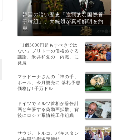
韓国の暗い歴史「強制的な国際養
子縁組」、大統領が真相解明を約
束
「1個3000円超もすべきでは
ない」ブリトーの価格めぐる
議論、米共和党の「内戦」に
発展
マラドーナさんの「神の手」
ボール、今月競売に 落札予想
価格は1千万ドル
ドイツでメルツ首相が辞任計
画と主張する偽動画拡散、背
後にロシア系情報工作組織
サウジ、トルコ、パキスタン
が共同防衛協定締結