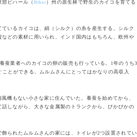
東部ビハール（
）州の原生林で野生のカイコを育てる
Bihar
ているカイコは、絹（シルク）の糸を産生する。シルク
貨などの素材に用いられ、インド国内はもちろん、欧州や
養蚕業者へのカイコの卵の販売も行っている。1年のうち
ぐことができる。ムルムさんにとってはかなりの高収入
扇風機もない小さな家に住んでいた。養蚕を始めてから、
て話しながら、大きな金属製のトランクから、ぴかぴかの
飾られたムルムさんの家には、トイレが2つ設置されて