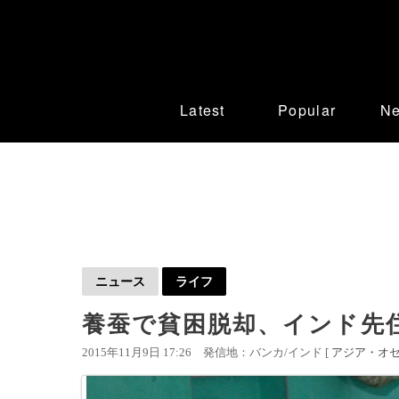
Latest
Popular
N
ニュース
ライフ
養蚕で貧困脱却、インド先
2015年11月9日 17:26
発信地：バンカ/インド [
アジア・オ