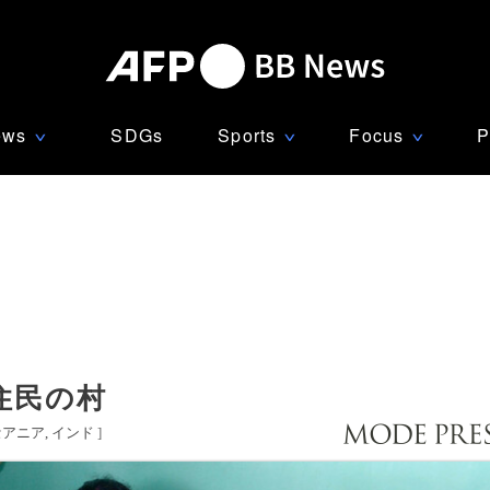
ews
SDGs
Sports
Focus
P
∨
∨
∨
住民の村
セアニア
インド
]