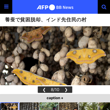
養蚕で貧困脱却、インド先住民の村
❮
8/10
❯
caption +