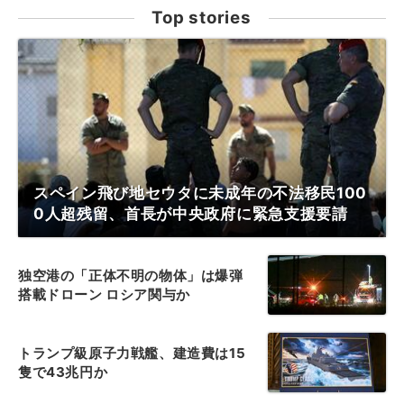
Top stories
スペイン飛び地セウタに未成年の不法移民100
0人超残留、首長が中央政府に緊急支援要請
独空港の「正体不明の物体」は爆弾
搭載ドローン ロシア関与か
トランプ級原子力戦艦、建造費は15
隻で43兆円か