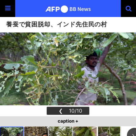
養蚕で貧困脱却、インド先住民の村
❮
10/10
❯
caption +