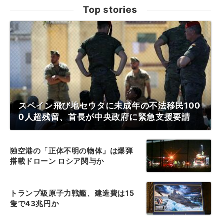
Top stories
スペイン飛び地セウタに未成年の不法移民100
0人超残留、首長が中央政府に緊急支援要請
独空港の「正体不明の物体」は爆弾
搭載ドローン ロシア関与か
トランプ級原子力戦艦、建造費は15
隻で43兆円か