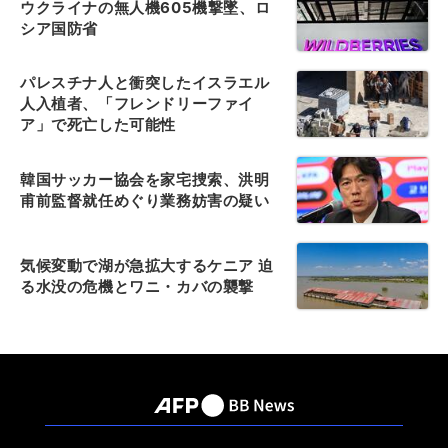
ウクライナの無人機605機撃墜、ロ
シア国防省
パレスチナ人と衝突したイスラエル
人入植者、「フレンドリーファイ
ア」で死亡した可能性
韓国サッカー協会を家宅捜索、洪明
甫前監督就任めぐり業務妨害の疑い
気候変動で湖が急拡大するケニア 迫
る水没の危機とワニ・カバの襲撃