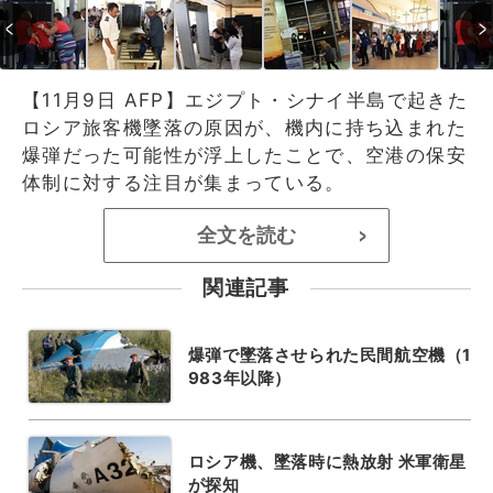
【11月9日 AFP】エジプト・シナイ半島で起きた
ロシア旅客機墜落の原因が、機内に持ち込まれた
爆弾だった可能性が浮上したことで、空港の保安
体制に対する注目が集まっている。
全文を読む
>
関連記事
爆弾で墜落させられた民間航空機（1
983年以降）
ロシア機、墜落時に熱放射 米軍衛星
が探知