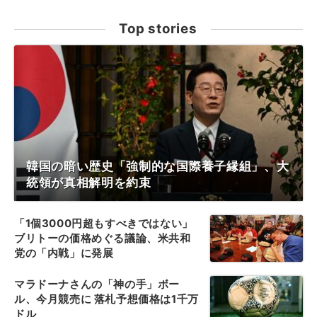
Top stories
韓国の暗い歴史「強制的な国際養子縁組」、大
統領が真相解明を約束
「1個3000円超もすべきではない」
ブリトーの価格めぐる議論、米共和
党の「内戦」に発展
マラドーナさんの「神の手」ボー
ル、今月競売に 落札予想価格は1千万
ドル