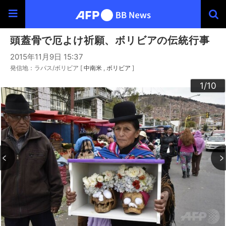
頭蓋骨で厄よけ祈願、ボリビアの伝統行事
2015年11月9日 15:37
発信地：ラパス/ボリビア [
中南米
ボリビア
]
10
3
4
6
9
2
5
7
8
1
/10
/10
/10
/10
/10
/10
/10
/10
/10
/10