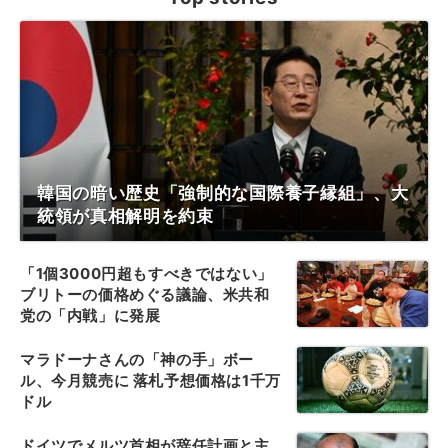
韓国の暗い歴史「強制的な国際養子縁組」、大
統領が真相解明を約束
「1個3000円超もすべきではない」
ブリトーの価格めぐる議論、米共和
党の「内戦」に発展
マラドーナさんの「神の手」ボー
ル、今月競売に 落札予想価格は1千万
ドル
ドイツでメルツ首相が辞任計画と主