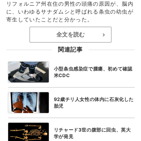
リフォルニア州在住の男性の頭痛の原因が、脳内
に、いわゆるサナダムシと呼ばれる条虫の幼虫が
寄生していたことだと分かった。
全文を読む
>
関連記事
小型条虫感染症で腫瘍、初めて確認
米CDC
92歳チリ人女性の体内に石灰化した
胎児
リチャード3世の腹部に回虫、英大
学が発見