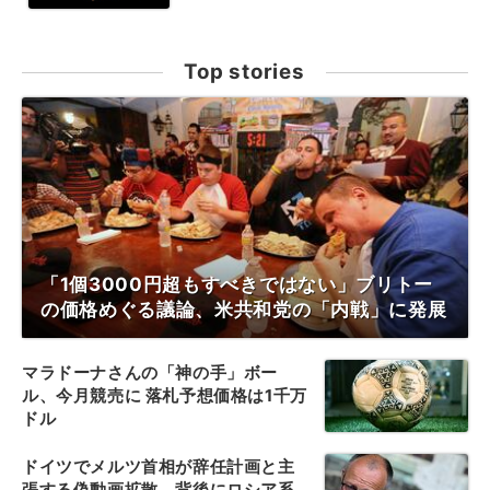
Top stories
「1個3000円超もすべきではない」ブリトー
の価格めぐる議論、米共和党の「内戦」に発展
マラドーナさんの「神の手」ボー
ル、今月競売に 落札予想価格は1千万
ドル
ドイツでメルツ首相が辞任計画と主
張する偽動画拡散、背後にロシア系