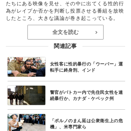
たちにある映像を見せ、その中に出てくる性的行
為がレイプか否かを判断し投票させる番組を放映
したところ、大きな議論が巻き起こっている。
全文を読む
>
関連記事
女性客に性的暴行の「ウーバー」運
転手に終身刑、インド
警官がパトカー内で先住民女性を連
続暴行か、カナダ・ケベック州
「ポルノのまん延は公衆衛生上の危
機」、米専門家ら