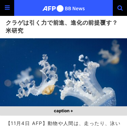
クラゲは引く力で前進、進化の前提覆す？
米研究
caption +
【11月4日 AFP】動物や人間は、走ったり、泳い