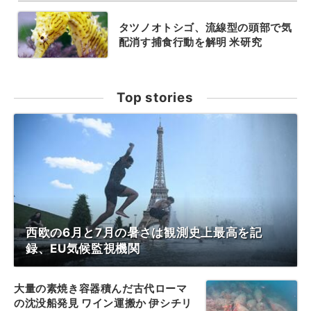
タツノオトシゴ、流線型の頭部で気
配消す捕食行動を解明 米研究
Top stories
西欧の6月と7月の暑さは観測史上最高を記
録、EU気候監視機関
大量の素焼き容器積んだ古代ローマ
の沈没船発見 ワイン運搬か 伊シチリ