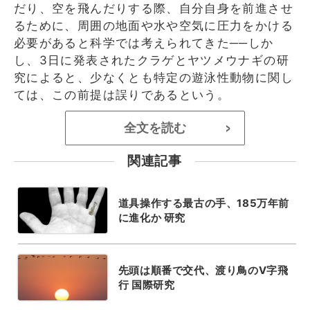
だり、空を飛んだりする際、自分自身を前進させ
るために、周囲の地面や水や空気に圧力をかける
必要があると科学では考えられてきた──しか
し、3日に発表されたクラゲとヤツメウナギの研
究によると、少なくとも特定の遊泳性動物に関し
ては、この前提は誤りであるという。
全文を読む
>
関連記事
道具操作する最古の手、185万年前
に進化か 研究
先頭は順番で交代、渡り鳥のV字飛
行 国際研究