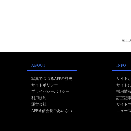
AFP
ABOUT
INFO
写真でつづるAFPの歴史
サイト
サイトポリシー
サイト
プライバシーポリシー
採用情
利用規約
訂正記
運営会社
サイト
AFP通信会長ごあいさつ
ニュー