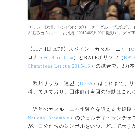
サッカー欧州チャンピオンズリーグ、グループE第2節、
が振るカタルーニャ州旗（2015年9月29日撮影）。(c)AFP/L
【11月4日 AFP】スペイン・カタルーニャ（
C
ロナ（
）とBATEボリソフ（
FC Barcelona
BATE
）の試合で、3万
Champions League 2015-16
欧州サッカー連盟（
）はこれまで、サ
UEFA
科してきており、団体側は今回の行動はこれ
近年のカタルーニャ州独立を訴える大規模デ
）のジョルディ・サンチェ
National Assembly
が、自分たちのシンボルをいつ、どこで示す