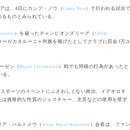
アは、4日にカンプ・ノウ（
）で行われる試合
Camp Nou
めるものとみられている。
）を破ったチャンピオンズリーグ（
uventus
UEFA
ターがカタルーニャ州旗を掲げたとしてクラブに罰金3万
ーゼン（
）戦でも同様の行為があったと
Bayer Leverkusen
いる。
はスポーツのイベントにふさわしくない政治、イデオロギ
たは挑発的な性質のジェスチャー、文言などの使用を禁ず
リア・バルトメウ（
）会長は、ファ
Josep Maria Bartomeu