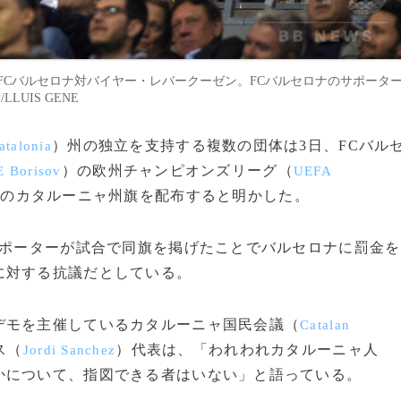
FCバルセロナ対バイヤー・レバークーゼン。FCバルセロナのサポータ
LUIS GENE
）州の独立を支持する複数の団体は3日、FCバル
atalonia
）の欧州チャンピオンズリーグ（
 Borisov
UEFA
本のカタルーニャ州旗を配布すると明かした。
ポーターが試合で同旗を掲げたことでバルセロナに罰金を
に対する抗議だとしている。
モを主催しているカタルーニャ国民会議（
Catalan
ス（
）代表は、「われわれカタルーニャ人
Jordi Sanchez
かについて、指図できる者はいない」と語っている。