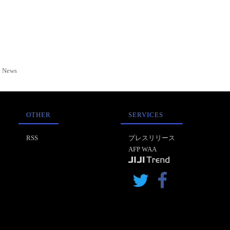
News
OTHER
SERVICES
RSS
プレスリリース
AFP WAA