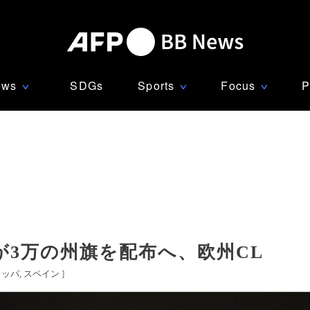
ews
SDGs
Sports
Focus
P
∨
∨
∨
3万の州旗を配布へ、欧州CL
ロッパ
スペイン
]