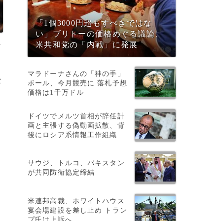
「1個3000円超もすべきではな
い」ブリトーの価格めぐる議論、
ー
米共和党の「内戦」に発展
マラドーナさんの「神の手」
セ
ボール、今月競売に 落札予想
価格は1千万ドル
ドイツでメルツ首相が辞任計
画と主張する偽動画拡散、背
後にロシア系情報工作組織
サウジ、トルコ、パキスタン
が共同防衛協定締結
米連邦高裁、ホワイトハウス
宴会場建設を差し止め トラン
プ氏は上訴へ