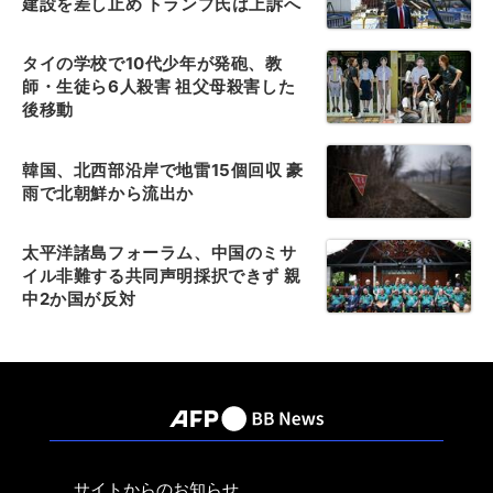
建設を差し止め トランプ氏は上訴へ
タイの学校で10代少年が発砲、教
師・生徒ら6人殺害 祖父母殺害した
後移動
韓国、北西部沿岸で地雷15個回収 豪
雨で北朝鮮から流出か
太平洋諸島フォーラム、中国のミサ
イル非難する共同声明採択できず 親
中2か国が反対
サイトからのお知らせ