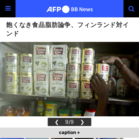
飽くなき食品脂肪論争、フィンランド対イ
ンド
❮
9/9
❯
caption +