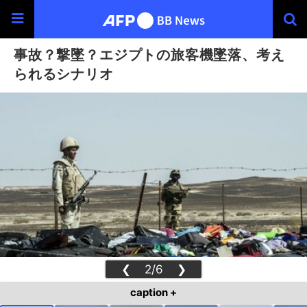
事故？撃墜？エジプトの旅客機墜落、考え
られるシナリオ
❮
2/6
❯
caption +