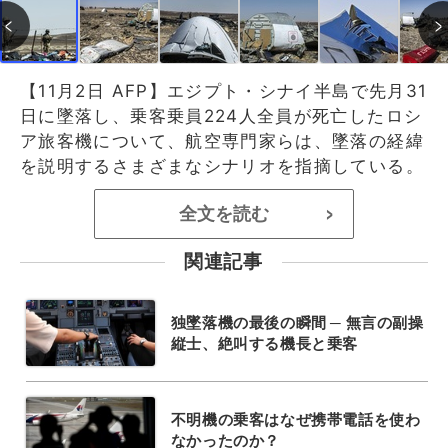
【11月2日 AFP】エジプト・シナイ半島で先月31
日に墜落し、乗客乗員224人全員が死亡したロシ
ア旅客機について、航空専門家らは、墜落の経緯
を説明するさまざまなシナリオを指摘している。
全文を読む
>
関連記事
独墜落機の最後の瞬間 ─ 無言の副操
縦士、絶叫する機長と乗客
不明機の乗客はなぜ携帯電話を使わ
なかったのか？