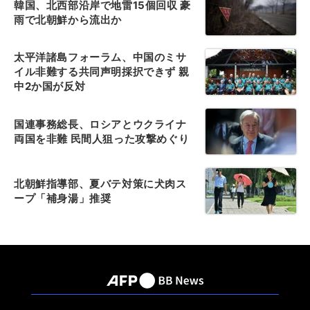
韓国、北西部沿岸で地雷15個回収 豪
雨で北朝鮮から流出か
太平洋諸島フォーラム、中国のミサ
イル非難する共同声明採択できず 親
中2か国が反対
国連事務総長、ロシアとウクライナ
両国を非難 民間人狙った攻撃めぐり
北朝鮮指導部、夏バテ対策に犬肉ス
ープ「補身湯」推奨