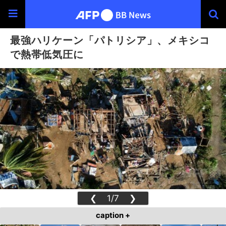
最強ハリケーン「パトリシア」、メキシコ
で熱帯低気圧に
❮
1/7
❯
caption +