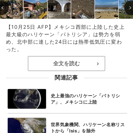
【10月25日 AFP】メキシコ西部に上陸した史上
最大級のハリケーン「パトリシア」は勢力を弱
め、北中部に達した24日には熱帯低気圧に変わ
った。
全文を読む
>
関連記事
史上最強のハリケーン「パトリシ
ア」、メキシコに上陸
世界気象機関、ハリケーン名称リス
トから「Isis」を除外