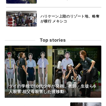
ハリケーン上陸のリゾート地、略奪
が横行 メキシコ
Top stories
タイの学校で10代少年が発砲、教師・生徒ら6
人殺害 祖父母殺害した後移動