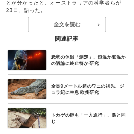
とが分かったと、オーストラリアの科学者らが
23日、語った。
全文を読む
>
関連記事
恐竜の体温「測定」、恒温か変温か
の議論に終止符か 研究
全長9メートル超のワニの祖先、ジ
ュラ紀に生息 欧州研究
トカゲの肺も「一方通行」、鳥と同
じ