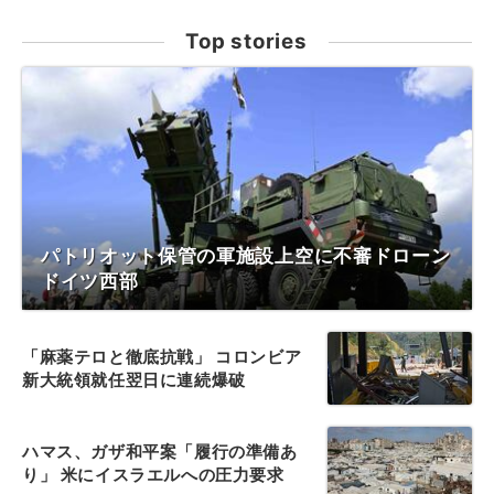
Top stories
パトリオット保管の軍施設上空に不審ドローン
ドイツ西部
「麻薬テロと徹底抗戦」 コロンビア
新大統領就任翌日に連続爆破
ハマス、ガザ和平案「履行の準備あ
り」 米にイスラエルへの圧力要求