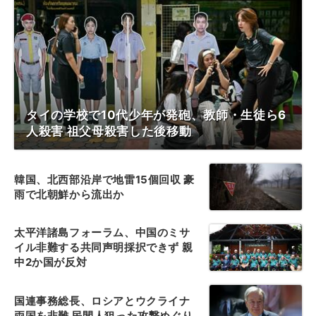
タイの学校で10代少年が発砲、教師・生徒ら6
人殺害 祖父母殺害した後移動
韓国、北西部沿岸で地雷15個回収 豪
雨で北朝鮮から流出か
太平洋諸島フォーラム、中国のミサ
イル非難する共同声明採択できず 親
中2か国が反対
国連事務総長、ロシアとウクライナ
両国を非難 民間人狙った攻撃めぐり